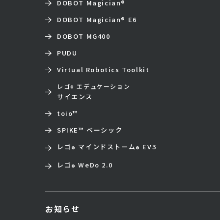
DOBOT Magician
®
DOBOT Magician
®
E6
DOBOT MG400
PUDU
Virtual Robotics Toolkit
レゴ
エデュケーション
®
サイエンス
toio
™
SPIKE™ ベーシック
レゴ
マインドストーム
EV3
®
®
レゴ
WeDo 2.0
®
お知らせ