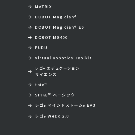
MATRIX
DOBOT Magician
®
DOBOT Magician
®
E6
DOBOT MG400
PUDU
Virtual Robotics Toolkit
レゴ
エデュケーション
®
サイエンス
toio
™
SPIKE™ ベーシック
レゴ
マインドストーム
EV3
®
®
レゴ
WeDo 2.0
®