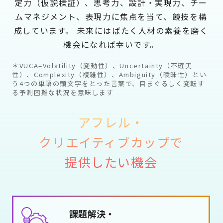
審査員一覧
を掲載しました
定力（仮説検証）、思考力、設計・実現力、
チー
ムマネジメント、表現力に焦点を当て、競技を構
2025.04.08
成しています。
未来にはばたく人材の素養を磨く
大会当日スケジュール
を更新しました
機会になれば幸いです。
2025.04.07
＊VUCA=Volatility（変動性）、Uncertainty（不確実
性）、Complexity（複雑性）、Ambiguity（曖昧性）とい
関西大会の場所、日時
が決定しました
う4つの単語の頭文字をとった言葉で、目まぐるしく変転す
る予測困難な状況を意味します
2025.03.11
競技FAQページ
を公開しました
アフレル・
2025.03.06
クリエイティブカップで
マスタークラス競技ルール
、
提供したい機会
関東大会の開催概要
を更新しました
2025.02.14
参加規約
、
競技規約
を掲載しました
課題解決・