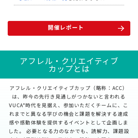
2025.06.26
教材・作品展示会
を更新しました
開催レポート
2025.05.30
教材・作品展示会
を更新しました
アフレル・クリエイティブ
2025.05.19
カップとは
教材・作品展示会
を更新しました
2025.05.19
アフレル・クリエイティブカップ（略称：ACC）
審査員一覧
を更新しました
は、
昨今の先行き見通しがつかないと言われる
VUCA*時代を見据え、
参加いただくチームに、こ
2025.05.07
れまでと異なる学びの機会と課題を解決する達成
説明会動画
を追加しました
感や感動体験を提供するイベントとして企画しま
2025.04.14
した。
必要となる力のなかでも、読解力、課題設