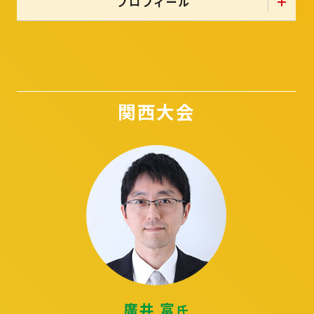
プロフィール
関西大会
廣井 富
氏