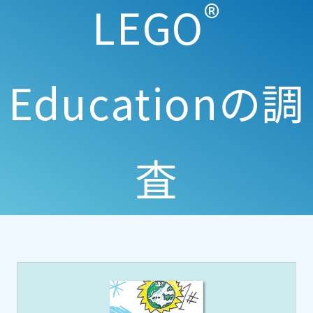
®
LEGO
Educationの調
査