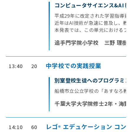
コンピュータサイエンス&AI 
平成29年に改定された学習指導要
近年はAI技術が急速に普及し、教
本発表では、この単元におけるプロ
追手門学院小学校 三野 理樹 
中学校での実践授業
13:40
20
別室登校生徒へのプログラミン
船橋市立公立学校の「あすなろ教室
千葉大学大学院修士2年・海野
レゴ
エデュケーション コンピ
14:10
60
®