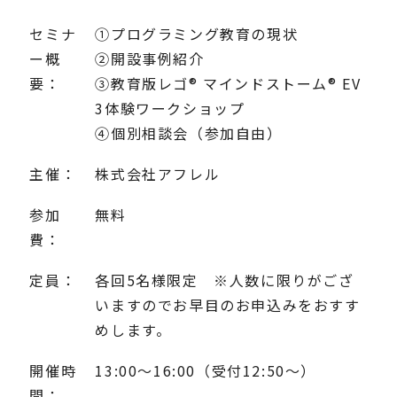
セミナ
①プログラミング教育の現状
ー概
②開設事例紹介
要：
③教育版レゴ® マインドストーム® EV
3体験ワークショップ
④個別相談会（参加自由）
主催：
株式会社アフレル
参加
無料
費：
定員：
各回5名様限定 ※人数に限りがござ
いますのでお早目のお申込みをおすす
めします。
開催時
13:00～16:00（受付12:50～）
間：