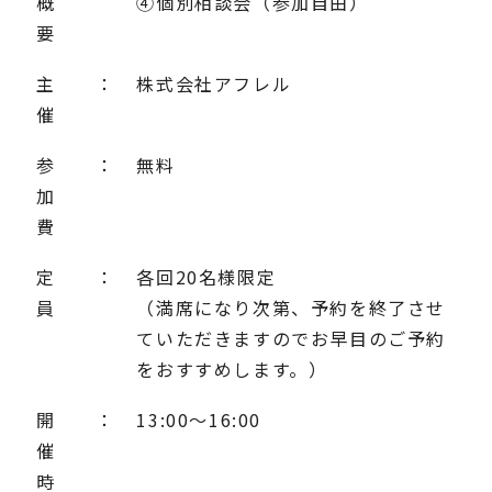
概
④個別相談会（参加自由）
要
主
：
株式会社アフレル
催
参
：
無料
加
費
定
：
各回20名様限定
員
（満席になり次第、予約を終了させ
ていただきますのでお早目のご予約
をおすすめします。）
開
：
13:00～16:00
催
時