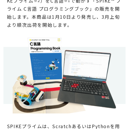
KEプライム
）をC言語
で動かす「SPIKE
™
プ
※2
※1
ライム C言語 プログラミングブック」の販売を開
始します。本商品は1月10日より発売し、3月上旬
より順次出荷を開始します。
SPIKEプライムは、ScratchあるいはPythonを用