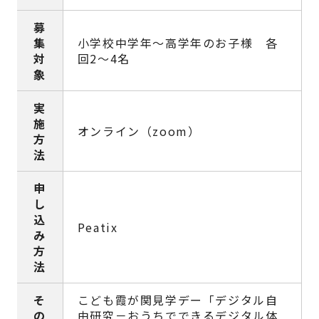
募
集
小学校中学年〜高学年のお子様 各
対
回2～4名
象
実
施
オンライン（zoom）
方
法
申
し
込
Peatix
み
方
法
そ
こども霞が関見学デー「デジタル自
の
由研究－おうちでできるデジタル体