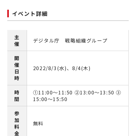
イベント詳細
主
デジタル庁 戦略組織グループ
催
開
催
2022/8/3(水)、8/4(木)
日
時
時
①11:00～11:50 ②13:00～13:50 ③
間
15:00～15:50
参
加
無料
料
金