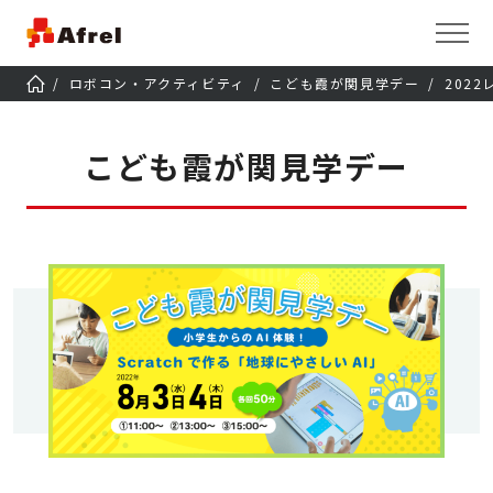
ロボコン・アクティビティ
こども霞が関見学デー
202
こども霞が関見学デー